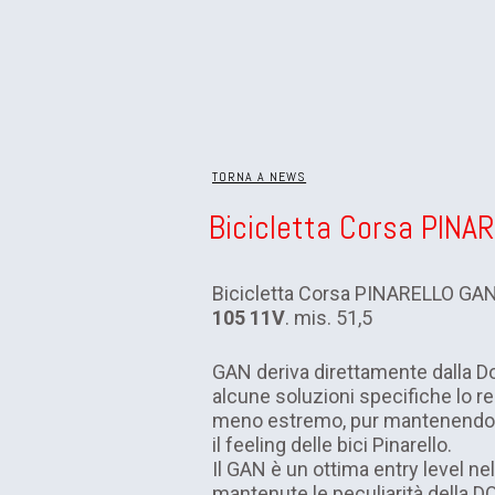
TORNA A NEWS
Bicicletta Corsa PINA
Bicicletta Corsa PINARELLO GA
105 11V
. mis. 51,5
GAN deriva direttamente dalla 
alcune soluzioni specifiche lo r
meno estremo, pur mantenendo in
il feeling delle bici Pinarello.
Il GAN è un ottima entry level ne
mantenute le peculiarità della D