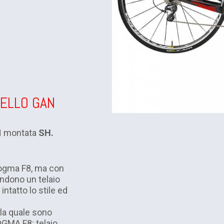
RELLO GAN
N montata
SH.
Dogma F8, ma con
endono un telaio
tatto lo stile ed
lla quale sono
OGMA F8: telaio