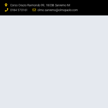
Corso Orazio Raimondo 99, 18038 Sanremo IM
0184 570161
olmo.sanremo@olmopaolo.com