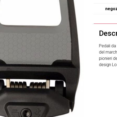
negoz
Descr
Pedali da 
del march
pionieri d
design Lo