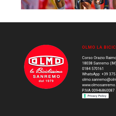
OLMO LA BICI
Corso Orazio Raim
18038 Sanremo (IM
0184 570161
WhatsApp: +39 375
olmo.sanremo@ol
www.olmosanremo
P.IVA 00946860087