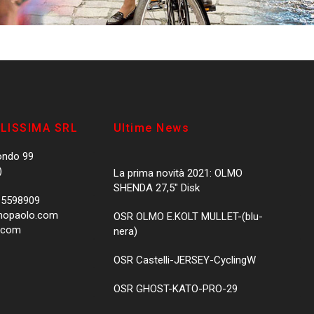
CLISSIMA SRL
Ultime News
ondo 99
)
La prima novità 2021: OLMO
SHENDA 27,5″ Disk
 5598909
mopaolo.com
OSR OLMO E.KOLT MULLET-(blu-
.com
nera)
OSR Castelli-JERSEY-CyclingW
OSR GHOST-KATO-PRO-29