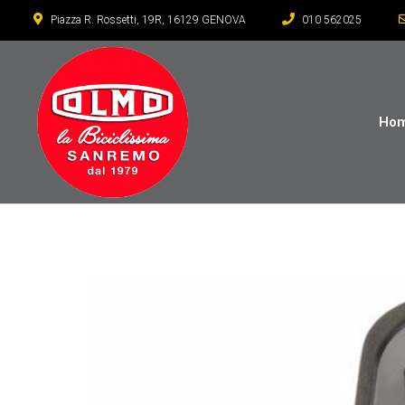
Piazza R. Rossetti, 19R, 16129 GENOVA
010 562025
Ho