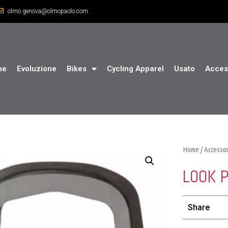
olmo.genova@olmopaolo.com .
me
Evoluzione
Bikes
Cycling Apparel
Usato
Acces
Home
/
Accessor
LOOK P
Share