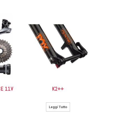
CE 11V
K2++
Leggi Tutto